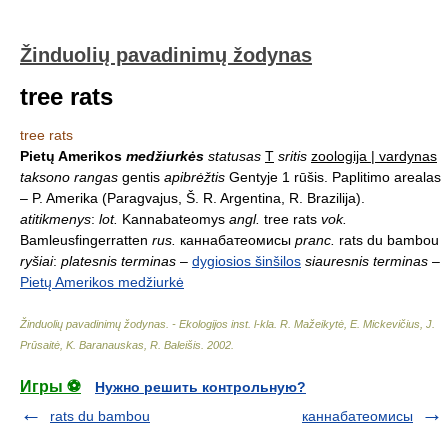
Žinduolių pavadinimų žodynas
tree rats
tree rats
Pietų Amerikos
medžiurkės
statusas
T
sritis
zoologija | vardynas
taksono rangas
gentis
apibrėžtis
Gentyje 1 rūšis. Paplitimo arealas
– P. Amerika (Paragvajus, Š. R. Argentina, R. Brazilija).
atitikmenys
:
lot.
Kannabateomys
angl.
tree rats
vok.
Bamleusfingerratten
rus.
каннабатеомисы
pranc.
rats du bambou
ryšiai
:
platesnis terminas
–
dygiosios šinšilos
siauresnis terminas
–
Pietų Amerikos medžiurkė
Žinduolių pavadinimų žodynas. - Ekologijos inst. l-kla
.
R. Mažeikytė, E. Mickevičius, J.
Prūsaitė, K. Baranauskas, R. Baleišis
.
2002
.
Игры ⚽
Нужно решить контрольную?
rats du bambou
каннабатеомисы