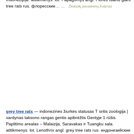
tree rats rus. флоресские… …
Žinduolių pavadinimų žodynas
grey tree rats
— indonezinės žiurkės statusas T sritis zoologija |
vardynas taksono rangas gentis apibrėžtis Gentyje 1 rūšis.
Paplitimo arealas – Malaizija, Saravakas ir Tuangku sala.
atitikmenys: lot. Lenothrix angl. grey tree rats rus. индонезийские