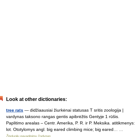
Look at other dictionaries:
tree rats
— didžiaausiai žiurkėnai statusas T sritis zoologija |
vardynas taksono rangas gentis apibrėžtis Gentyje 1 rūšis.
Paplitimo arealas – Centr. Amerika, P. R. ir P. Meksika. atitikmenys:
lot. Ototylomys angl. big eared climbing mice; big eared… …
Žinduolių pavadinimų žodynas