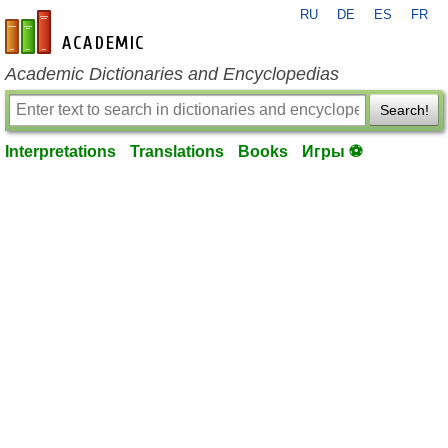
RU
DE
ES
FR
en-academic.com
Academic Dictionaries and Encyclopedias
Search!
Interpretations
Translations
Books
Игры ⚽