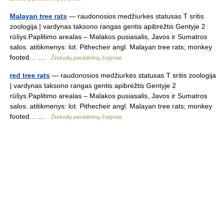
Malayan tree rats
— raudonosios medžiurkės statusas T sritis
zoologija | vardynas taksono rangas gentis apibrėžtis Gentyje 2
rūšys.Paplitimo arealas – Malakos pusiasalis, Javos ir Sumatros
salos. atitikmenys: lot. Pithecheir angl. Malayan tree rats; monkey
footed… …
Žinduolių pavadinimų žodynas
red tree rats
— raudonosios medžiurkės statusas T sritis zoologija
| vardynas taksono rangas gentis apibrėžtis Gentyje 2
rūšys.Paplitimo arealas – Malakos pusiasalis, Javos ir Sumatros
salos. atitikmenys: lot. Pithecheir angl. Malayan tree rats; monkey
footed… …
Žinduolių pavadinimų žodynas