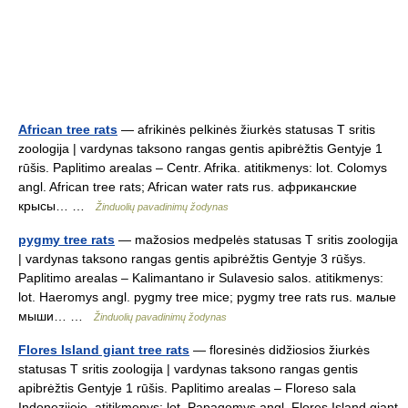
African tree rats
— afrikinės pelkinės žiurkės statusas T sritis
zoologija | vardynas taksono rangas gentis apibrėžtis Gentyje 1
rūšis. Paplitimo arealas – Centr. Afrika. atitikmenys: lot. Colomys
angl. African tree rats; African water rats rus. африканские
крысы… …
Žinduolių pavadinimų žodynas
pygmy tree rats
— mažosios medpelės statusas T sritis zoologija
| vardynas taksono rangas gentis apibrėžtis Gentyje 3 rūšys.
Paplitimo arealas – Kalimantano ir Sulavesio salos. atitikmenys:
lot. Haeromys angl. pygmy tree mice; pygmy tree rats rus. малые
мыши… …
Žinduolių pavadinimų žodynas
Flores Island giant tree rats
— floresinės didžiosios žiurkės
statusas T sritis zoologija | vardynas taksono rangas gentis
apibrėžtis Gentyje 1 rūšis. Paplitimo arealas – Floreso sala
Indonezijoje. atitikmenys: lot. Papagomys angl. Flores Island giant