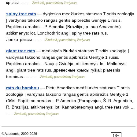
крысы… …
Žinduolių pavadinimų žodynas
spiny tree rats
— dygiosios medžiurkės statusas T sritis zoologija
| vardynas taksono rangas gentis apibrėžtis Gentyje 1 rūšis.
Paplitimo arealas – P. Amerika (Brazilija į p. nuo Amazonės).
atitikmenys: lot. Lonchothrix angl. spiny tree rats rus.
лонхотриксы… …
Žinduolių pavadinimų žodynas
giant tree rats
— medlaipės žiurkės statusas T sritis zoologija |
vardynas taksono rangas gentis apibrėžtis Gentyje 1 rūšis.
Paplitimo arealas – Naujoji Gvinėja. atitikmenys: lot. Mallomys
angl. giant tree rats rus. древесные крысы ryšiai: platesnis
terminas –… …
Žinduolių pavadinimų žodynas
rats du bambou
— Pietų Amerikos medžiurkės statusas T sritis
zoologija | vardynas taksono rangas gentis apibrėžtis Gentyje 1
rūšis. Paplitimo arealas – P. Amerika (Paragvajus, Š. R. Argentina,
R. Brazilija). atitikmenys: lot. Kannabateomys angl. tree rats vok.…
…
Žinduolių pavadinimų žodynas
© Academic, 2000-2026
18+